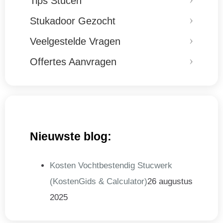
Tips Stucen
Stukadoor Gezocht
Veelgestelde Vragen
Offertes Aanvragen
Nieuwste blog:
Kosten Vochtbestendig Stucwerk
(KostenGids & Calculator)
26 augustus
2025