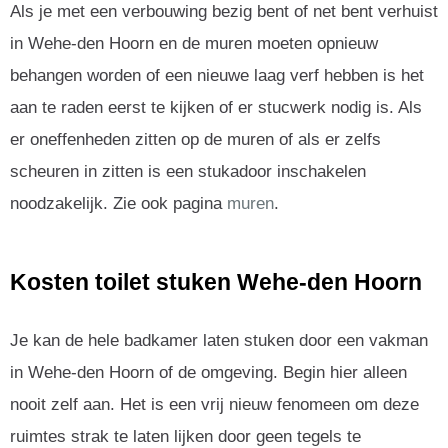
Als je met een verbouwing bezig bent of net bent verhuist
in Wehe-den Hoorn en de muren moeten opnieuw
behangen worden of een nieuwe laag verf hebben is het
aan te raden eerst te kijken of er stucwerk nodig is. Als
er oneffenheden zitten op de muren of als er zelfs
scheuren in zitten is een stukadoor inschakelen
noodzakelijk. Zie ook pagina
muren
.
Kosten toilet stuken Wehe-den Hoorn
Je kan de hele badkamer laten stuken door een vakman
in Wehe-den Hoorn of de omgeving. Begin hier alleen
nooit zelf aan. Het is een vrij nieuw fenomeen om deze
ruimtes strak te laten lijken door geen tegels te