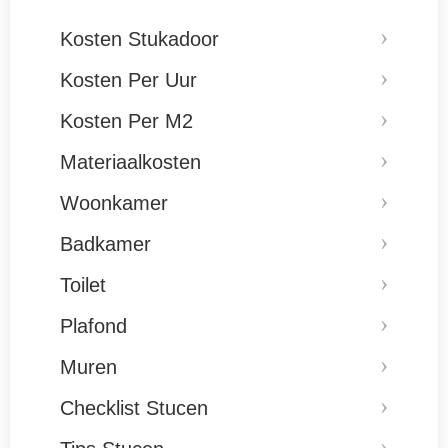
Kosten Stukadoor
Kosten Per Uur
Kosten Per M2
Materiaalkosten
Woonkamer
Badkamer
Toilet
Plafond
Muren
Checklist Stucen